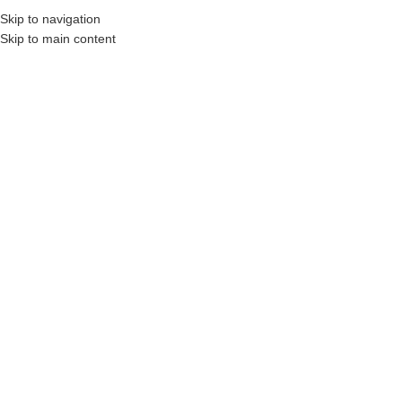
Skip to navigation
Skip to main content
MENU
STRONA GŁÓWNA
|
DRZWI WEWNĘTRZNE
|
POL-SKONE
SALEA