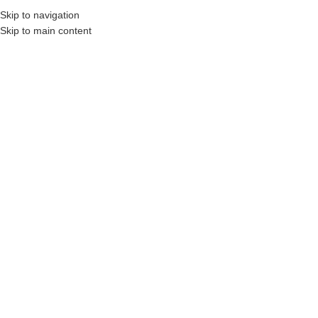
Skip to navigation
Skip to main content
MENU
STRONA GŁÓWNA
|
REALIZACJE
Realizacje
Zobacz realizacje z całej Polski.