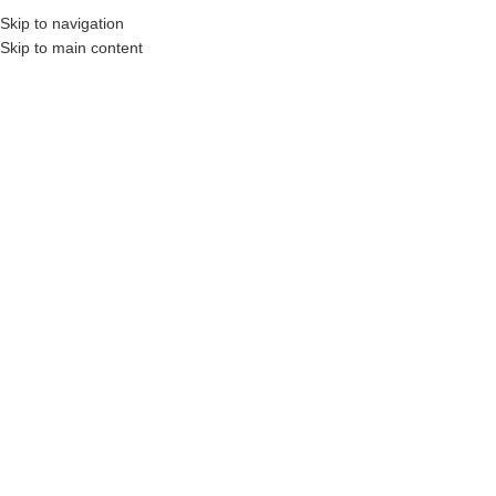
Skip to navigation
Skip to main content
MENU
STRONA GŁÓWNA
|
DRZWI WEJŚCIOWE PORTA
Drzwi wejściowe Porta