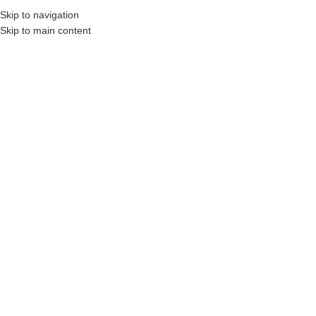
Skip to navigation
Skip to main content
MENU
STRONA GŁÓWNA
|
REALIZACJE - DRZWI Z MONTAŻEM
GDAŃSK
Realizacje – Drzwi
z Montażem Gdańsk
Oferujemy drzwi z montażem w Gdańsku. W naszym salonie mogą
Państwo nie tylko kupić drzwi od najlepszych producentów,
ale także zamówić usługę dowozu i profesjonalnego montażu
stolarki drzwiowej.
Obsługujemy całe województwo pomorskie.
Drzwi z montażem, które zobaczą Państwo poniżej to realizacje
zamówień wykonane przez nasz gdański oddział salonów Stalrem.