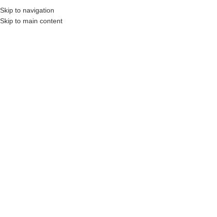
Skip to navigation
Skip to main content
MENU
STRONA GŁÓWNA
|
DRZWI WEWNĘTRZNE
|
PORTA
DESIRE MODEL 1