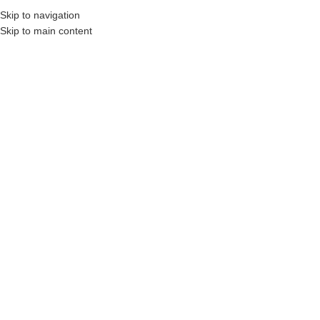
Skip to navigation
Skip to main content
MENU
Drzwi białe malowane
Drzwi białe to przodujący trend wnętrzarski ostatnich czasów. Drzwi
wewnętrzne w kolorze białym mogą występować w wielu wykonaniach.
Zaczynając od podstawowych oklein celulozowych, przez laminaty
wysokociśnieniowe CPL, po wykończenie farbami utwardzanymi
promieniami UV.