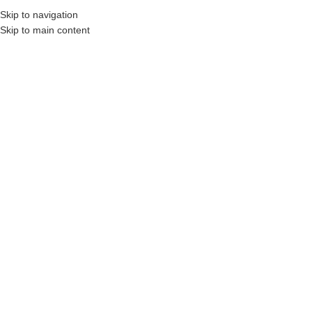
Skip to navigation
Skip to main content
MENU
STRONA GŁÓWNA
|
DRZWI WEWNĘTRZNE
|
DRE ENA