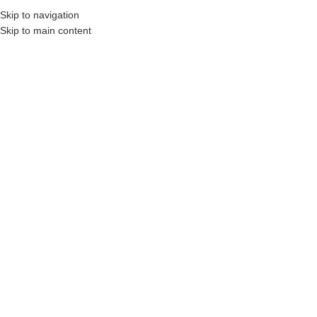
Skip to navigation
Skip to main content
MENU
STRONA GŁÓWNA
|
POPIELATY
Filtry
DRE BERGE
DRE BINITO