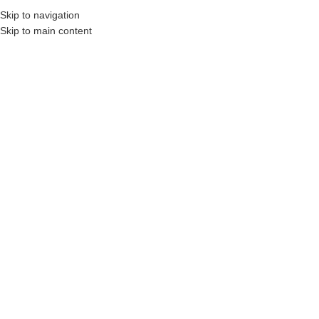
Skip to navigation
Skip to main content
MENU
STRONA GŁÓWNA
|
MOSS
Filtry
WIKĘD FUTURE INOX
WIKĘD FUTURE INOX