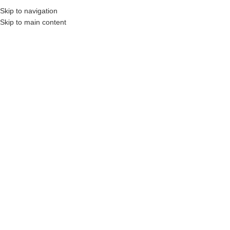
Skip to navigation
Skip to main content
MENU
STRONA GŁÓWNA
|
DĄB SKANDYNAWSKI
Filtry
PORTA AGAT
PORTA DECOR MODEL