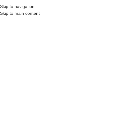
Skip to navigation
Skip to main content
MENU
STRONA GŁÓWNA
|
RAL 2004
Filtry
WIKĘD FUTURE INOX
WIKĘD FUTURE INOX