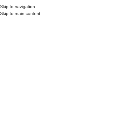
Skip to navigation
Skip to main content
MENU
STRONA GŁÓWNA
|
BALDUR
Filtry
ERKADO